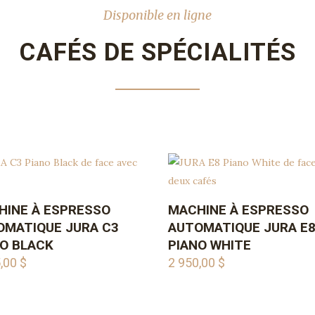
Disponible en ligne
CAFÉS DE SPÉCIALITÉS
HINE À ESPRESSO
MACHINE À ESPRESSO
AJOUTER AU PANIER
AJOUTER AU PANIE
OMATIQUE JURA C3
AUTOMATIQUE JURA E
O BLACK
PIANO WHITE
5,00
$
2 950,00
$