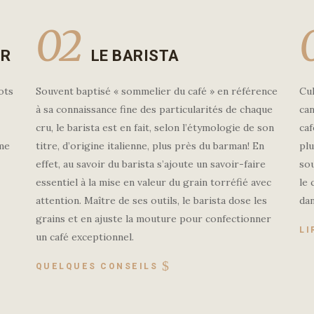
02
UR
LE BARISTA
ots
Souvent baptisé « sommelier du café » en référence
Cul
à sa connaissance fine des particularités de chaque
can
cru, le barista est en fait, selon l’étymologie de son
ca
ôme
titre, d’origine italienne, plus près du barman! En
plu
effet, au savoir du barista s’ajoute un savoir-faire
sou
essentiel à la mise en valeur du grain torréfié avec
le 
attention. Maître de ses outils, le barista dose les
dan
grains et en ajuste la mouture pour confectionner
LI
un café exceptionnel.
QUELQUES CONSEILS