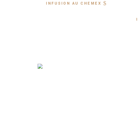
INFUSION AU CHEMEX
LIRE PLUS
CONSEILS
Comme en cuisine, la préparation du café
devrait se faire avec des ingrédients frais
qualité. Des grains de café fraichement
torréfiés et moulus feront toute la différ