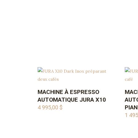
pour une tasse aux saveurs optimales.
MACHINE À ESPRESSO
MAC
AJOUTER AU PANIER
AUTOMATIQUE JURA X10
AUT
PIAN
4 995,00
$
1 49