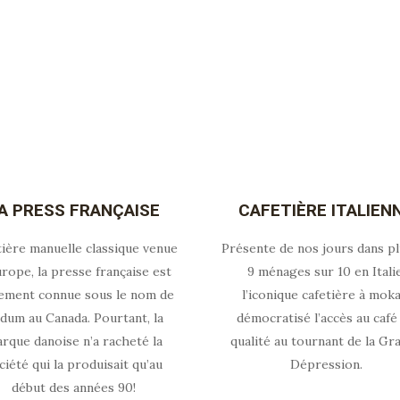
A PRESS FRANÇAISE
CAFETIÈRE ITALIEN
tière manuelle classique venue
Présente de nos jours dans pl
urope, la presse française est
9 ménages sur 10 en Italie
ement connue sous le nom de
l’iconique cafetière à moka
dum au Canada. Pourtant, la
démocratisé l’accès au café
rque danoise n’a racheté la
qualité au tournant de la Gr
ciété qui la produisait qu’au
Dépression.
début des années 90!