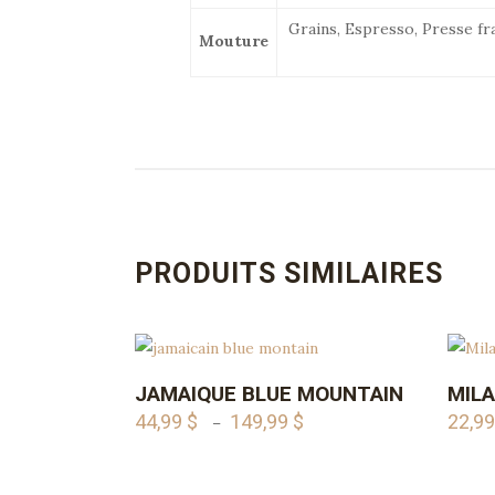
Grains, Espresso, Presse fr
Mouture
PRODUITS SIMILAIRES
Ce
Ce
JAMAIQUE BLUE MOUNTAIN
MILA
AJOUTER AU PANIER
produit
produi
44,99
$
149,99
$
22,9
Plage
–
a
a
de
plusieurs
plusie
prix :
variations.
variati