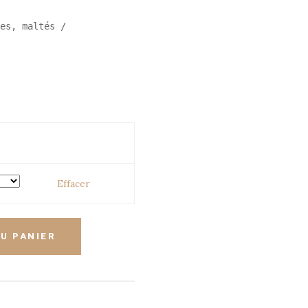
16,00 $
es, maltés / 
à
34,00 $
Effacer
U PANIER