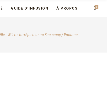
0
FÉ
GUIDE D’INFUSION
À PROPOS
élie - Micro-torréfacteur au Saguenay
/
Panama
Plage
de
prix :