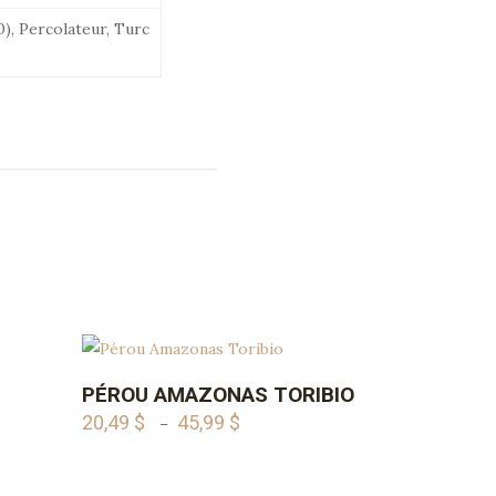
), Percolateur, Turc
Ce
PÉROU AMAZONAS TORIBIO
R
AJOUTER AU PANIER
produit
20,49
$
45,99
$
Plage
–
a
de
plusieurs
prix :
variations.