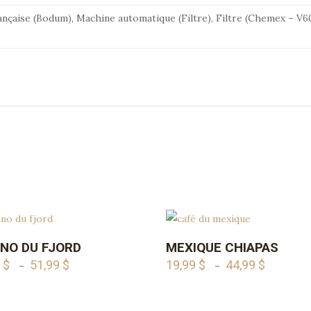
ançaise (Bodum), Machine automatique (Filtre), Filtre (Chemex – V60
Ce
NO DU FJORD
MEXIQUE CHIAPAS
AJOUTER AU PANIER
AJOUTER AU PANIE
t
produit
9
$
51,99
$
19,99
$
44,99
$
Plage
Plage
–
–
a
de
de
urs
plusieurs
prix :
prix :
ons.
variations.